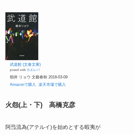
武道館 (文春文庫)
posted with
カエレバ
朝井 リョウ 文藝春秋 2018-03-09
Amazonで購入
楽天市場で購入
火怨(上・下) 高橋克彦
阿弖流為(アテルイ)を始めとする蝦夷が