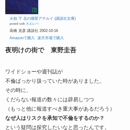
火怨 下 北の燿星アテルイ (講談社文庫)
posted with
カエレバ
高橋 克彦 講談社 2002-10-16
Amazonで購入
楽天市場で購入
夜明けの街で 東野圭吾
ワイドショーや週刊誌が
不倫ばっかり扱っていた時がありました。
その時に、
くだらない報道の数々には辟易しつつ
（もっと他に報道すべき重大事があるだろう）
なぜ人はリスクを承知で不倫をするのか？
という疑問は探究したいなと思ったんです。