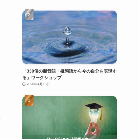
と
。
き
「330個の擬音語・擬態語から今の自分を表現す
る」ワークショップ
2020年4月16日
1