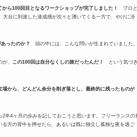
てから100回目となるワークショップが完了しました！
プロ
す。大台に到達した達成感が次々と湧いてくる一方で、やけに冷
があったのか？
頭の中には、こんな問いが生まれていました
のが、
この100回は自分なくしの旅だったんだ！
という気づ
立場から、どんどん余分を削ぎ落とし、最終的に残ったものが
。
2年4ヶ月の歩みを記しておこうと思います。フリーランスの
いる方の背中を押せたら、あるいは既に独立し孤独な夜を過ご